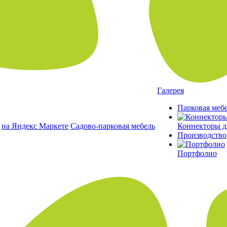
Галерея
Парковая меб
на Яндекс Маркете
Садово-парковая мебель
Коннекторы д
Производство
Портфолио