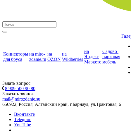
Гале
на
Садово-
Коннекторы
на miro-
на
на
Яндекс
парковая
для бруса
zdanie.ru
OZON
Wildberries
Маркете
мебель
Задать вопрос
8 909 500 90 80
Заказать звонок
mail@mirozdanie.su
656922, Россия, Алтайский край, г.Барнаул, ул.Трактовая, 6
Вконтакте
Telegram
YouTube