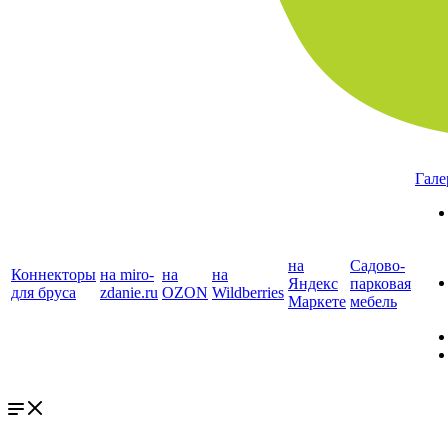
Гале
на
Садово-
Коннекторы
на miro-
на
на
Яндекс
парковая
для бруса
zdanie.ru
OZON
Wildberries
Маркете
мебель