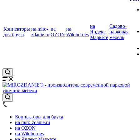
на
Садово-
Коннекторы
на miro-
на
на
Яндекс
парковая
для бруса
zdanie.ru
OZON
Wildberries
Маркете
мебель
Коннекторы для бруса
на miro-zdanie.ru
на OZON
на Wildberries
на Яндекс Маркете