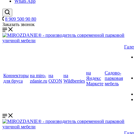
Whats App
8 909 500 90 80
Заказать звонок
Гале
на
Садово-
Коннекторы
на miro-
на
на
Яндекс
парковая
для бруса
zdanie.ru
OZON
Wildberries
Маркете
мебель
Гале