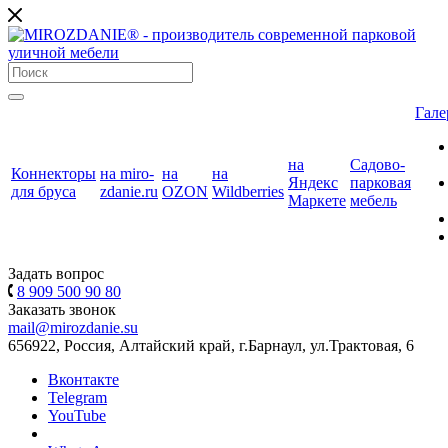
Гале
на
Садово-
Коннекторы
на miro-
на
на
Яндекс
парковая
для бруса
zdanie.ru
OZON
Wildberries
Маркете
мебель
Задать вопрос
8 909 500 90 80
Заказать звонок
mail@mirozdanie.su
656922, Россия, Алтайский край, г.Барнаул, ул.Трактовая, 6
Вконтакте
Telegram
YouTube